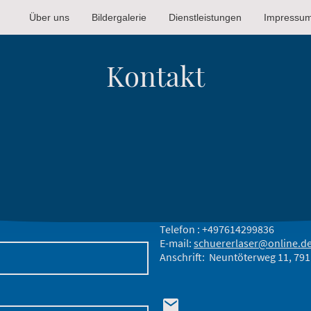
Über uns
Bildergalerie
Dienstleistungen
Impressu
Kontakt
Telefon : +497614299836
E-mail:
schuererlaser@online.d
Anschrift: Neuntöterweg 11, 791